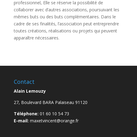
professionnel, Elle se réserve la possibilité de
collaborer avec d’autres associations, poursuivant les
mêmes buts ou des buts complémentaires. Dans le
cadre de ses finalités, l’association peut entreprendre
toutes créations, réalisations ou projets qui peuvent
apparaître nécessaires.
Contact
Alain Lemouzy
27, Boulevard BARA Palaiseau 91120
Téléphone:
01 60 10 54 73
E-mail:
maxetvincent@orange.fr